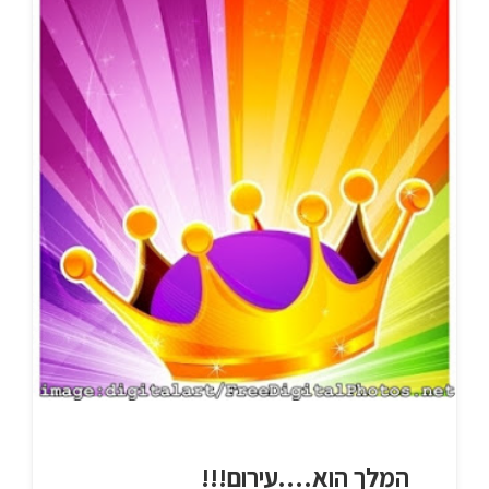
המלך הוא….עירום!!!