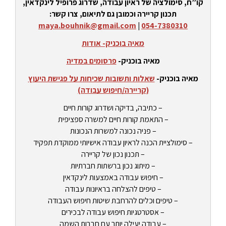
קו”ח, סימולציה של ראיון עבודה, שדרוג פרופיל לינקדאין,
תכנון קריירה וכמובן גם לתיאום, צרו קשר:
maya.bouhnik@gmail.com
|
054-7380310
מאיה בוכניק- אודות
מאיה בוכניק-
פרסומים במדיה
מאיה בוכניק-
שאלות ותשובות שכיחות על פגישת היעוץ
(קריירה/חיפוש עבודה)
– כתיבה, בדיקה ושדרוג קורות חיים
– התאמת קורות חיים למשרה ספציפית
– פניה נכונה למשרות הנכונות
– סימולציית הכנה לראיון עבודה אישיותי ממוקדת תפקיד
– תכנון נכון של קריירה
– מיתוג נכון ברשתות חברתיות
– חיפוש עבודה באמצעות לינקדאין
– טיפים להצלחה בראיונות עבודה
– טיפים וכלים להרחבת שיטות חיפוש העבודה
– אסטרטגיות חיפוש עבודה לבכירים
– עבודה יעילה יותר עם חברות השמה