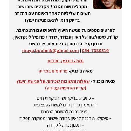
מקבלים שום תגובה? מקבלים שוב ושוב
תשובות שליליות לאחר ראיונות עבודה? זה
בדיוק הזמן לתאם פגישת יעוץ!
לפרטים נוספים על פגישת היעוץ לחיפוש עבודה: כתיבת
קו”ח, סימולציה של ראיון עבודה, שדרוג פרופיל לינקדאין,
תכנון קריירה וכמובן גם לתיאום, צרו קשר:
maya.bouhnik@gmail.com
|
054-7380310
מאיה בוכניק- אודות
מאיה בוכניק-
פרסומים במדיה
מאיה בוכניק-
שאלות ותשובות שכיחות על פגישת היעוץ
(קריירה/חיפוש עבודה)
– כתיבה, בדיקה ושדרוג קורות חיים
– התאמת קורות חיים למשרה ספציפית
– פניה נכונה למשרות הנכונות
– סימולציית הכנה לראיון עבודה אישיותי ממוקדת תפקיד
– תכנון נכון של קריירה