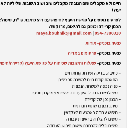
חיים ולא מקבלים שום תגובה? מקבלים שוב ושוב תשובות שליליות לאח
יעוץ!
לפרטים נוספים על פגישת היעוץ לחיפוש עבודה: כתיבת קו”ח, סימולצי
תכנון קריירה וכמובן גם לתיאום, צרו קשר:
maya.bouhnik@gmail.com
|
054-7380310
מאיה בוכניק- אודות
מאיה בוכניק-
פרסומים במדיה
מאיה בוכניק-
שאלות ותשובות שכיחות על פגישת היעוץ (קריירה/חיפו
– כתיבה, בדיקה ושדרוג קורות חיים
– התאמת קורות חיים למשרה ספציפית
– פניה נכונה למשרות הנכונות
– סימולציית הכנה לראיון עבודה אישיותי ממוקדת תפקיד
– תכנון נכון של קריירה
– מיתוג נכון ברשתות חברתיות
– חיפוש עבודה באמצעות לינקדאין
– טיפים להצלחה בראיונות עבודה
– טיפים וכלים להרחבת שיטות חיפוש העבודה