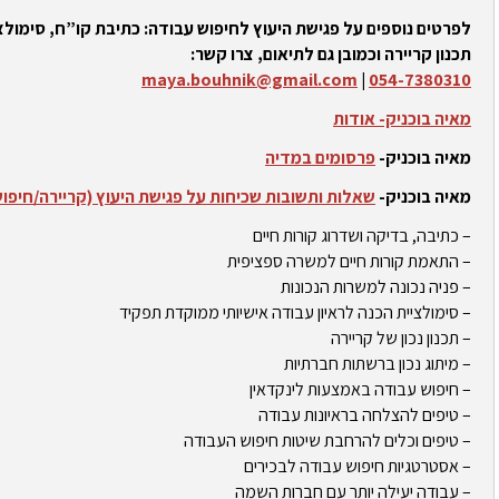
לפרטים נוספים על פגישת היעוץ לחיפוש עבודה: כתיבת קו”ח, סימולצי
תכנון קריירה וכמובן גם לתיאום, צרו קשר:
maya.bouhnik@gmail.com
|
054-7380310
מאיה בוכניק- אודות
מאיה בוכניק-
פרסומים במדיה
מאיה בוכניק-
שאלות ותשובות שכיחות על פגישת היעוץ (קריירה/חיפו
– כתיבה, בדיקה ושדרוג קורות חיים
– התאמת קורות חיים למשרה ספציפית
– פניה נכונה למשרות הנכונות
– סימולציית הכנה לראיון עבודה אישיותי ממוקדת תפקיד
– תכנון נכון של קריירה
– מיתוג נכון ברשתות חברתיות
– חיפוש עבודה באמצעות לינקדאין
– טיפים להצלחה בראיונות עבודה
– טיפים וכלים להרחבת שיטות חיפוש העבודה
– אסטרטגיות חיפוש עבודה לבכירים
– עבודה יעילה יותר עם חברות השמה