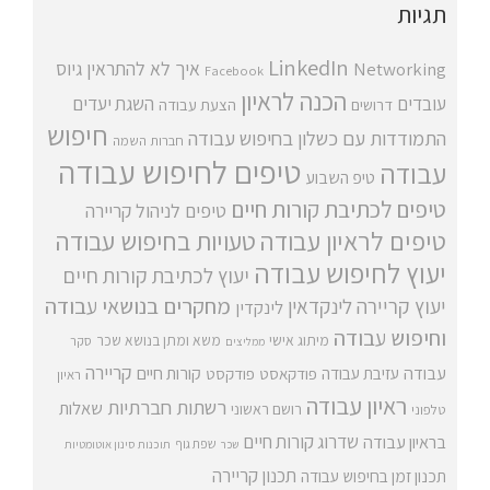
תגיות
LinkedIn
איך לא להתראין
גיוס
Networking
Facebook
הכנה לראיון
עובדים
השגת יעדים
דרושים
הצעת עבודה
חיפוש
התמודדות עם כשלון בחיפוש עבודה
חברות השמה
טיפים לחיפוש עבודה
עבודה
טיפ השבוע
טיפים לכתיבת קורות חיים
טיפים לניהול קריירה
טיפים לראיון עבודה
טעויות בחיפוש עבודה
יעוץ לחיפוש עבודה
יעוץ לכתיבת קורות חיים
מחקרים בנושאי עבודה
יעוץ קריירה
לינקדאין
לינקדין
וחיפוש עבודה
מיתוג אישי
משא ומתן בנושא שכר
סקר
ממליצים
קריירה
עבודה
קורות חיים
עזיבת עבודה
פודקאסט
פודקסט
ראיון
ראיון עבודה
רשתות חברתיות
שאלות
רושם ראשוני
טלפוני
שדרוג קורות חיים
בראיון עבודה
שפת גוף
שכר
תוכנות סינון אוטומטיות
תכנון קריירה
תכנון זמן בחיפוש עבודה