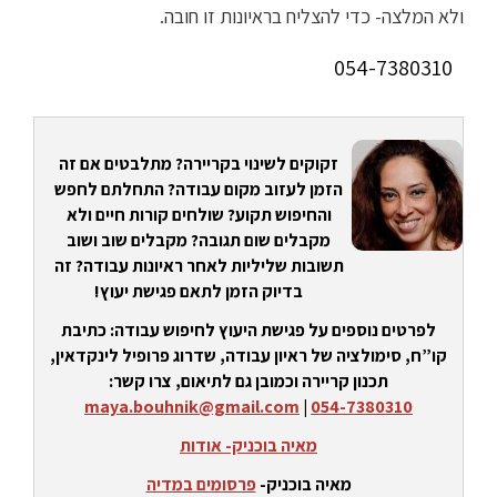
ולא המלצה- כדי להצליח בראיונות זו חובה.
054-7380310
זקוקים לשינוי בקריירה? מתלבטים אם זה
הזמן לעזוב מקום עבודה? התחלתם לחפש
והחיפוש תקוע? שולחים קורות חיים ולא
מקבלים שום תגובה? מקבלים שוב ושוב
תשובות שליליות לאחר ראיונות עבודה? זה
בדיוק הזמן לתאם פגישת יעוץ!
לפרטים נוספים על פגישת היעוץ לחיפוש עבודה: כתיבת
קו”ח, סימולציה של ראיון עבודה, שדרוג פרופיל לינקדאין,
תכנון קריירה וכמובן גם לתיאום, צרו קשר:
maya.bouhnik@gmail.com
|
054-7380310
מאיה בוכניק- אודות
מאיה בוכניק-
פרסומים במדיה