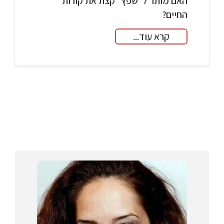
האם מותר ל"שפץ" קצת את קורות
החיים?
קרא עוד...