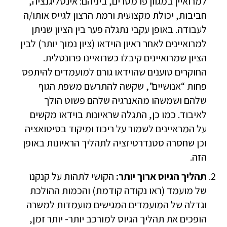
למרואיין במגוון פרמטרים, ביניהם: אינטליגנציה,
חביבות, יכולת מקצועית ורמת הרצון לגייס אותו/ה
לעבודה. באופן עקבי נתגלה פער בין הציון שניתן
למרואיינים לאחר ראיון הוידאו (ציון נמוך יותר) לבין
הציון שמרואיינים קיבלו כשרואיינו פרונטלית.
החוקרים טוענים שהוידאו גורם למועמדים להיתפס
פחות “אנושיים”, שקשה להתרשם משפת הגוף
שלהם ושמשהו מהאנרגיה שלהם פשוט הולך
לאיבוד. כמו כן, התגלה שראיונות בוידאו מקשים
על המראיינים לשמור על ריכוז ומיקוד בסיטואציה
וכן שחסרה סטנדרטיזציה לתהליך הראיונות באופן
הזה.
תהליך הגיוס ארוך יותר:
הקושי לתהות על קנקנו
של מועמד (ראו נקודה קודמת) והכמות ההולכת
וגדלה של המועמדים המגישים מועמדות למשרה
הופכים את תהליך הגיוס למורכב יותר- יותר זמן,