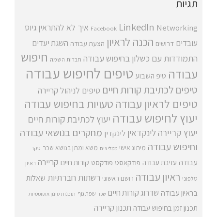
תגיות
LinkedIn
איך לא להתראין
גיוס
Networking
Facebook
הכנה לראיון
עובדים
השגת יעדים
דרושים
הצעת עבודה
חיפוש
התמודדות עם כשלון בחיפוש עבודה
חברות השמה
טיפים לחיפוש עבודה
עבודה
טיפ השבוע
טיפים לכתיבת קורות חיים
טיפים לניהול קריירה
טיפים לראיון עבודה
טעויות בחיפוש עבודה
יעוץ לחיפוש עבודה
יעוץ לכתיבת קורות חיים
מחקרים בנושאי עבודה
יעוץ קריירה
לינקדאין
לינקדין
וחיפוש עבודה
מיתוג אישי
משא ומתן בנושא שכר
סקר
ממליצים
קריירה
עבודה
קורות חיים
עזיבת עבודה
פודקאסט
פודקסט
ראיון
ראיון עבודה
רשתות חברתיות
שאלות
רושם ראשוני
טלפוני
שדרוג קורות חיים
בראיון עבודה
שפת גוף
שכר
תוכנות סינון אוטומטיות
תכנון קריירה
תכנון זמן בחיפוש עבודה