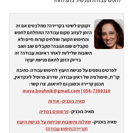
לחפש עבודה ועכשיו. בהצלחה!
זקוקים לשינוי בקריירה? מתלבטים אם זה
הזמן לעזוב מקום עבודה? התחלתם לחפש
והחיפוש תקוע? שולחים קורות חיים ולא
מקבלים שום תגובה? מקבלים שוב ושוב
תשובות שליליות לאחר ראיונות עבודה? זה
בדיוק הזמן לתאם פגישת יעוץ!
לפרטים נוספים על פגישת היעוץ לחיפוש עבודה: כתיבת
קו”ח, סימולציה של ראיון עבודה, שדרוג פרופיל לינקדאין,
תכנון קריירה וכמובן גם לתיאום, צרו קשר:
maya.bouhnik@gmail.com
|
054-7380310
מאיה בוכניק- אודות
מאיה בוכניק-
פרסומים במדיה
מאיה בוכניק-
שאלות ותשובות שכיחות על פגישת היעוץ
(קריירה/חיפוש עבודה)