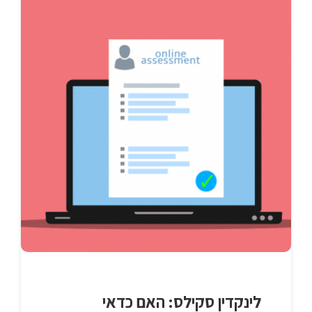
לינקדין סקילס: האם כדאי