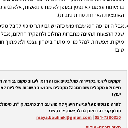
בראיונות עצמם לא נפגין באופן לא מודע נואשות, אלא נגיע 
האופציות האחרות פחות טובות).
אבל היופי פה הוא שבחיפוש כזה יש גם יותר סיכוי לקבל מס
שכל ההצעות תהיינה מחברות החלום ולתפקיד החלום, אבל…
מיקוח, אפשרות לנהל מו”מ מתוך ביטחון עצמי ולא מתוך ח
טוב!
זקוקים לשינוי בקריירה? מתלבטים אם זה הזמן לעזוב מקום עבודה? 
חיים ולא מקבלים שום תגובה? מקבלים שוב ושוב תשובות שליליות לאח
יעוץ!
לפרטים נוספים על פגישת היעוץ לחיפוש עבודה: כתיבת קו”ח, סימולצי
תכנון קריירה וכמובן גם לתיאום, צרו קשר:
maya.bouhnik@gmail.com
|
054-7380310
מאיה בוכניק- אודות