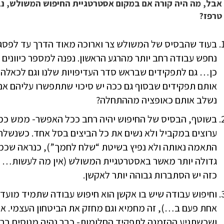
אבל, מה היה קורה אם במקום אסטרטגיית החיפוש המשולש, נ
טרפז?
בעוד שהבסיס של המשולש צר וארוכה מאוד הדרך עד לפסג
נחפש עבודה רחב יותר מהרגע הראשון. נפנה למספר כיוונים 
כן… גם לתפקידים שבראש סדר העדיפויות שלנו וגם לכאלה ש
אותם תפקידים שבסוף גם ככה יש סיכוי שתתפשרו עליהם א
נשלב אותם כאופציה מההתחלה?
בשוטף, הבסיס של החיפוש יהיה רחב ככל האפשר- ממש כמו
ערוצים במקביל ולא נשים את כל הביצים בסל אחד. כשנשלח י
התאמה נאותה ולא נפיץ בשיטת “שלח לחמך”), כנראה שכמ
גדולה יותר מאשר באסטרטגיית המשולש (אין מה לעשות… 
כזה יש הסתברות גבוהה יותר לאקשן.
וחיפוש עבודה שיש בו אקשן הוא חיפוש עבודה שתמיד מועד
אחת פעם ב…), זה מחמיא וגם מחזק את הביטחון העצמי. אנח
ושכשתגיע ההזמנה לתפקיד החלומות- כבר נהיה מנוסים בראי