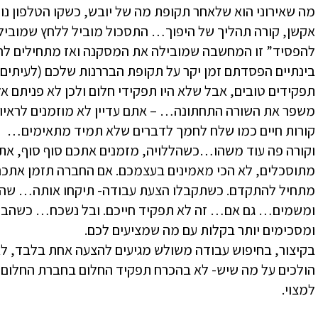
מה שאירוני הוא שלאחר תקופת מה של יובש, כשקו הטלפון נו
אקשן, קורה תהליך של היפוך… התסכול מוביל ללחץ שמוביל 
להפסיד” זו המחשבה שמובילה את המסקנה ואז מתחילים להפ
בינתיים הפסדתם זמן יקר על תקופת הבררנות שלכם (לעיתים א
תפקידים טובים, אבל שלא היו תפקידי חלום ולכן לא פניתם אל
משפר את השורה התחתונה… – אתם עדיין לא מוזמנים לראיונו
קורות חיים כמו שלח לחמך לדברים שלא תמיד מתאימים…
וקורה פה עוד משהו…כשהללויה, מזמנים אתכם סוף סוף, אתם
מתוסכלים, לא הכי מאמינים בעצמכם. אם החברה תזמן אתכם
מתחיל להתקדם. כשתקבלו הצעת עבודה- תיקחו אותה… שהרי מ
ומשמים… גם אם… זה לא תפקיד חייכם. ובל נשכח… כשהביטחון
ומסכימים יותר בקלות עם מה שמציעים לכם.
בקיצור, בחיפוש עבודה משולש מגיעים להצעה אחת בלבד, ל
הולכים על מה שיש- לא בהכרח תפקיד החלום בחברת החלום, 
למצוי.