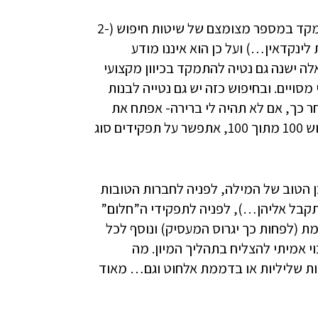
ברוב המקרים בחיפוש עבודה בשיטת המשולש המחפש מתמקד במספר מצומצם של שיטות חיפוש (2-
לינקדאין…) ועל כן הוא איננו מודע
 ישנה גם נטיה להתמקד בכיוון מקצועי
מסויים. ובחיפוש כזה יש גם נטייה לבנות
- האידאלי מבחינתי, אחר כך, אם לא תהיה לי ברירה- אפתח את
החיפוש גם לתפקידים מסוג Y ובסוף, כשכבר אהיה ברמת יאוש 100 מתוך 100, אתפשר על תפקידים סוג
בן הטוב של המילה, לפניה לחברות הטובות
קבל אליהן…), לפניה לתפקידי ה”חלום”
ת (לפחות כך יגרוס המעסיק) ונוסף לכל
י אמיתי להצליח בתהליך המיון. מה
ות שליליות או בדממת אלחוט וגם… מאוד