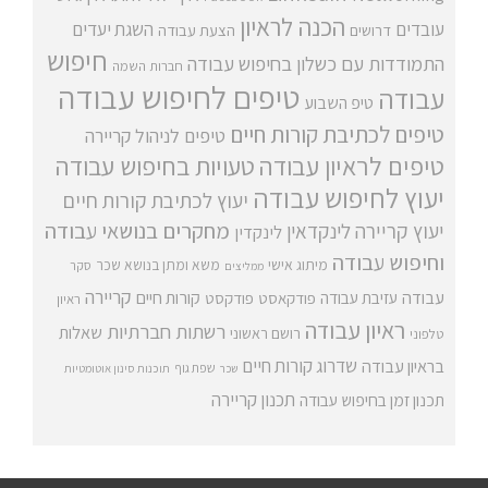
הכנה לראיון
עובדים
השגת יעדים
דרושים
הצעת עבודה
חיפוש
התמודדות עם כשלון בחיפוש עבודה
חברות השמה
טיפים לחיפוש עבודה
עבודה
טיפ השבוע
טיפים לכתיבת קורות חיים
טיפים לניהול קריירה
טיפים לראיון עבודה
טעויות בחיפוש עבודה
יעוץ לחיפוש עבודה
יעוץ לכתיבת קורות חיים
מחקרים בנושאי עבודה
יעוץ קריירה
לינקדאין
לינקדין
וחיפוש עבודה
מיתוג אישי
משא ומתן בנושא שכר
סקר
ממליצים
קריירה
עבודה
קורות חיים
עזיבת עבודה
פודקאסט
פודקסט
ראיון
ראיון עבודה
רשתות חברתיות
שאלות
רושם ראשוני
טלפוני
שדרוג קורות חיים
בראיון עבודה
שפת גוף
שכר
תוכנות סינון אוטומטיות
תכנון קריירה
תכנון זמן בחיפוש עבודה