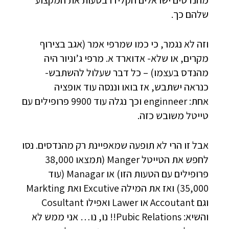
מהנדסים ישראלים הקלידו בטעות את המקצוע
שלהם כך.
וזה לא נגמר, כי כמו שמרפי אמר (אגב בצירוף
מקרים, או שלא- אדוארד א. מרפי ג’וניור היה
מהנדס בעצמו) – כל דבר שעלול להשתבש-
כנראה ישתבש, אז בואו וננסה עוד אופציה
אחת: enginneer וכך נגלה עוד 9900 פרופילים עם
טייטל משובש כזה.
אבל זו הרי לא תופעה שמאפיינת רק מהנדסים. נסו
לחפש את הטייטל Manger (תמצאו 38,000
פרופילים עם הטעות הזו) או Managar (עוד
35,000) ואז את המילה Excutive ואת Markting
וגם Accoutant או Lawer ואפילו Cosultant
והשיא: Pubic Relations!! נו, נו… אני ממש לא