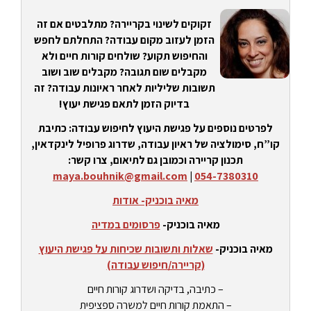
זקוקים לשינוי בקריירה? מתלבטים אם זה
הזמן לעזוב מקום עבודה? התחלתם לחפש
והחיפוש תקוע? שולחים קורות חיים ולא
מקבלים שום תגובה? מקבלים שוב ושוב
תשובות שליליות לאחר ראיונות עבודה? זה
בדיוק הזמן לתאם פגישת יעוץ!
לפרטים נוספים על פגישת היעוץ לחיפוש עבודה: כתיבת
קו”ח, סימולציה של ראיון עבודה, שדרוג פרופיל לינקדאין,
תכנון קריירה וכמובן גם לתיאום, צרו קשר:
maya.bouhnik@gmail.com
|
054-7380310
מאיה בוכניק- אודות
מאיה בוכניק-
פרסומים במדיה
מאיה בוכניק-
שאלות ותשובות שכיחות על פגישת היעוץ
(קריירה/חיפוש עבודה)
– כתיבה, בדיקה ושדרוג קורות חיים
– התאמת קורות חיים למשרה ספציפית