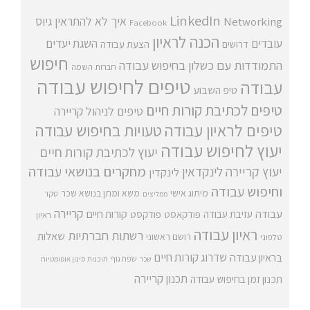
LinkedIn
איך לא להתראין
גיוס
Networking
Facebook
הכנה לראיון
עובדים
השגת יעדים
דרושים
הצעת עבודה
חיפוש
התמודדות עם כשלון בחיפוש עבודה
חברות השמה
טיפים לחיפוש עבודה
עבודה
טיפ השבוע
טיפים לכתיבת קורות חיים
טיפים לניהול קריירה
טיפים לראיון עבודה
טעויות בחיפוש עבודה
יעוץ לחיפוש עבודה
יעוץ לכתיבת קורות חיים
מחקרים בנושאי עבודה
יעוץ קריירה
לינקדאין
לינקדין
וחיפוש עבודה
מיתוג אישי
משא ומתן בנושא שכר
סקר
ממליצים
קריירה
עבודה
קורות חיים
עזיבת עבודה
פודקאסט
פודקסט
ראיון
ראיון עבודה
רשתות חברתיות
שאלות
רושם ראשוני
טלפוני
שדרוג קורות חיים
בראיון עבודה
שפת גוף
שכר
תוכנות סינון אוטומטיות
תכנון קריירה
תכנון זמן בחיפוש עבודה