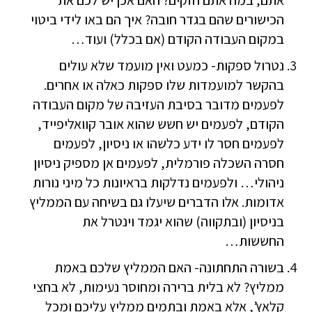
אתם, במה אתם חזקים? האם אכן יש לכם את
הכישורים שהם בגדר חובה? איך הם באו לידי ביטוי
במקום העבודה הקודם (אם בכלל) ועוד…
נטרול ספקות- כמעט ואין מועמד שלא עולים
בהקשר למועמדות שלו ספקות כאלה או אחרים.
לפעמים מדובר בסיבת העזיבה של מקום העבודה
הקודם, לפעמים יש חשש שהוא אובר קוואליפייד,
לפעמים חסר לו ידע כלשהו או ניסיון, לפעמים
חסרה השכלה פורמלית, לפעמים אן מספיק ניסיון
ניהולי… ולפעמים נדלקות בראיונות כל מיני נורות
אדומות. אלו הדברים שיעלו גם בשיחה עם הממליץ
בניסיון (ובתקווה) שהוא יגמד וינטרל את
החששות…
בשורה התחתונה- האם הממליץ שלכם באמת
ממליץ? לא בלית ברירה ומחוסר נעימות, לא בחצי
קלאץ’, אלא באמת ובתמים ממליץ עליכם ומכל