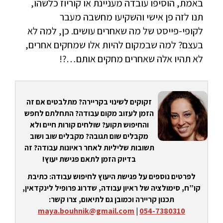
באמת, הוסיפו עובדה מעניינת או קוריוז כלשהו,
תנו לזה פן אישי והשקיעו מחשבה מעבר
לקופי-פייסט של מה שאחרים עושים. כן, למה לא
בעצם? למה שבמקום להיות אלו שמחקים אחרים,
לא תהיו אלה שאחרים מחקים אותם…?!
זקוקים לשינוי בקריירה? מתלבטים אם זה
הזמן לעזוב מקום עבודה? התחלתם לחפש
והחיפוש תקוע? שולחים קורות חיים ולא
מקבלים שום תגובה? מקבלים שוב ושוב
תשובות שליליות לאחר ראיונות עבודה? זה
בדיוק הזמן לתאם פגישת יעוץ!
לפרטים נוספים על פגישת היעוץ לחיפוש עבודה: כתיבת
קו”ח, סימולציה של ראיון עבודה, שדרוג פרופיל לינקדאין,
תכנון קריירה וכמובן גם לתיאום, צרו קשר:
maya.bouhnik@gmail.com
|
054-7380310