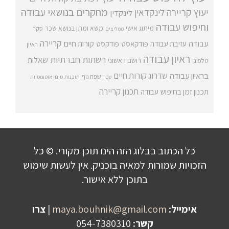
מחקרים בנושאי עבודה
יעוץ קריירה
לינקדאין
לינקדין
וחיפוש עבודה
מיתוג אישי
משא ומתן בנושא שכר
סקר
ממליצים
קריירה
עבודה
קורות חיים
עזיבת עבודה
פודקאסט
פודקסט
ראיון
ראיון עבודה
רשתות חברתיות
שאלות
רושם ראשוני
טלפוני
שדרוג קורות חיים
בראיון עבודה
שפת גוף
שכר
תוכנות סינון אוטומטיות
תכנון קריירה
תכנון זמן בחיפוש עבודה
כל הכתוב בבלוג הזה הינו תוכן מקורי. © כל
הזכויות שמורות למאיה בוכניק. אין לעשות שימוש
בתוכן ללא אישור.
אימייל:
maya.bouhnik@gmail.com
|
צרו
קשר:
054-7380310