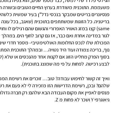
הגילטי פלז’ר שלי למשל, כבר מספר שנים, הוא צפיה בתו
משעממת. התוכנית משודרת בערוץ החיים הטובים ובשורה הת
פנסיונרים בריטים שמבקר בנכסי נדל”ן בעיר שמשית כלשהי
same) קצו במזג האוויר האפרורי והגשום שהם רגילים לו 
לגור במדינה אחרת ואם כבר, אז גם קרוב לחוף הים. במהלך 
המכולת שלו לנכס החלומות האולטימטיבי- מספר חדרי שינה
נוף, בריכה צמודה ועוד היד נטויה… ובמהלך התוכנית המתווך
בסוף הפרק מחליט הזוג אם לקנות אחד מהנכסים או שלא (ל
לבצע רכישה. לפחות על פי מה שמוצג בתוכנית).
ואיך זה קשור לחיפוש עבודה? טוב… זוכרים את רשימת המכו
שלהם? ובכן, רשימת הדרישות הזו מזכירה לי לא פעם את 
גיאוגרפי Y ושכר לא פחות מ Z.