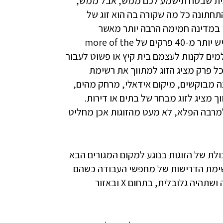
כנית שבטח תישמע לכם ממש, אבל ממש,
חתונה כל מה שקורה בה הוא זוג של
 במדינה חמימה הרבה יותר מאשר
בריטניה. כל הזוגות שמשתתפים בתוכנית (שאגב, בכל עונה יש יותר מ-40 פרקים של more of the
וחולמים לקנות לעצמם בית קיץ או פשוט לעבור
כל פרק מציג הזוג למתווך את רשימת
 מבוקשים, מיקום אידאלי, מרחק מהים,
 מציג לזוג מבחר של בתים או דירות.
מרבה הפלא, לא מעט מהזוגות אכן מחליט
לת של הזוגות בנוגע למקום המגורים הבא
רשימת הדרישות של מחפשי העבודה כשהם
מנסים לאפיין את מקום העבודה הבא שלהם: רק חברה גדולה ושתהיה גלובלית, בתחום X ובאזור