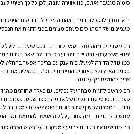
כימיה מגניבה איתם, כזו אווירה טובה, לכן כל כך רציתי לעב
בואו נחזור לרגע לתוכנית האהובה עלי על הבריטים הפנסיונ
מעניינים של המתווכים כשהם מציגים בפני הזוגות את הנכסי
הם מסבירים מההתחלה שאין כזה דבר נכס שיענה בול על כל 
לים- משמעותו- נכס יקר יותר ועל כן כדי להישאר בטווח המ
כמו גודל הדירה למשל. בית ענק עם בריכה אפשר בהחלט למצ
בפנים הארץ ולא באזורים התיירותיים וכו’… במילים אחרות-
צריך להחליט רק על מה…
הם מראים לזוגות מבחר של נכסים, גם כאלה שחורגים מהגדרו
פעם בית פרטי עם דונמים של אדמה בכפר שקט, פעם בית קט
וכו’… המטרה לחשוף את הקונים הפוטנציאלים למגוון גדול 
שחשוב להם יותר ומה פחות, על מה אפשר להתפשר ומה הוא
הם מובילים את הקונים להגיע למסקנות על בסיס הכרה טובה