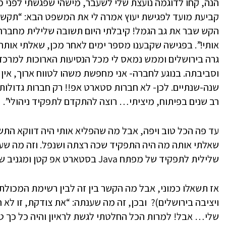
הנה, קחו לדוגמה נועצת שלי לשעבר, מישהי שפגשתי לפני מ
קביעת מועד לפגישת יעוץ אמרה לי את המשפט הבא: “תקשי
הקש שבר את גב הגמל! קיבלתי היום תשובה שלילית מחברה 
אותי!”. בפגישה שקבענו מספר ימים לאחר מכן, שאלתי אותה
גרה בירושלים וממש נמאס לי מכל הנסיעות הארוכות למרכז, 
וסביבתה. בנוגע לחברה- אני מחפשת משהו לטווח ארוך, אין
שנה-שנתיים. לכן- לא חברות סטארט אפ!! רק חברות גדולות ו
רב שנים בפיתוח, מיציתי… רוצה להתקדם לתפקיד ניהולי”.
עד פה הכל טוב ויפה, אבל מה שהפליא אותי היה דווקא הת
שאלתי אותה מה היה התפקיד שכה רצתה ושנפל. וזה מה שענ
שלילית לתפקיד של מפתח Java בסטארט אפ קטן ומגניב שנמצא ברוטשילד בתל אביב”.
אז תשאלו כמוני, אבל מה הקשר בין זה לבין רשימת המכולת
ויציבה בירושלים)? ובכן, זה מה שענתה: “את צודקת, זו ל