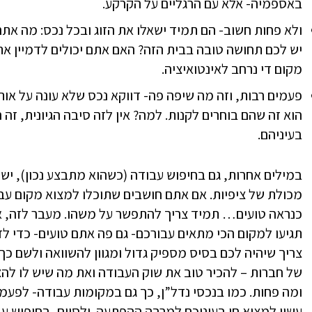
באספמיה- אלא עם הרגליים על הקרקע.
ולא פחות חשוב- הם תמיד ישאלו את הזוג ובכל נכס: מה א
יש לכם תחושה טובה בבית הזה? האם אתם יכולים לדמיין את
מקום די נרחב לאינטואיציה.
פעמים רבות, וזה מה שיפה פה- דווקא נכס שלא עונה על אות
הוא זה שהם בוחרים לקנות. למה? אין לזה סיבה הגיונית, ז
בעיניהם.
במילים אחרות, גם בחיפוש עבודה (כשהוא מתבצע נכון), יש
מכולת של ציפיות. אם אתם חושבים שתוכלו למצוא מקום עב
כנראה טועים… תמיד צריך להתפשר על משהו. מעבר לזה, א
תגיעו למקום הכי מתאים עבורכם- גם פה אתם טועים- כדי ל
צריך שיהיה לכם בסיס מספיק גדול ומגוון להשוואה ולשם כך 
של חברות – להכיר טוב את שוק העבודה ואת מה שיש לו לה
ומה פחות. כמו בנכסי נדל”ן, כך גם במקומות עבודה- לפעמ
עשוי למצוא חן בעיניכם למרבה ההפתעה. ולסיום, בחיפוש ע