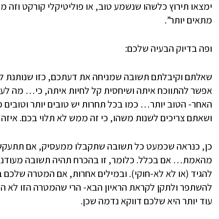
ימצאו תירוץ כלשהו שנשמע טוב, או פוליטיקלי קורקט וזה מ
מתאים יותר”.
ופה בדיוק הבעיה שלכם:
שאלתם וקיבלתם תשובה שמניחה את דעתכם, כזו שנותנת לכם
אפשר להתווכח איתה ושיחסית קל לחיות איתה, כי… מה ל
האחר- הטוב יותר… כמו בכל תחרות יש טובים יותר וטובים
ושאתם צריכים לשנות משהו, כי זה ממש לא תלוי בכם. איזה 
כן, כנראה שכמעט כל תשובה שתקבלו ממעסיק, אם תתעקש
מהאמת… אם בכלל. כלומר, זו בהכרח תהיה תשובה מעודנת 
להגיד (או לא לא-חוקי). ובמילים אחרות, אם המטרה שלכם
להשתפר ולתקן לקראת הראיון הבא- הרי שהמטרה הזו לא הו
עוד יותר היא שלכם דווקא נדמה שכן.