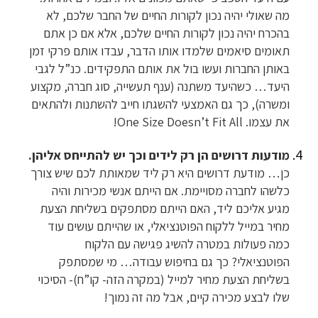
מה שאולי יהיה נכון לקורות החיים של החבר שלכם, לא
בהכרח יהיה נכון לקורות החיים שלכם, אלא אם כן אתם
תאומים סיאמים שלמדו אותו הדבר, עבדו אותם פרקי זמן
באותן החברות ועשו בול את אותם התפקידים. כנ”ל לגבי
היעד… כשהיעד משתנה (ענף תעשייה, סוג חברה, מקצוע
ומשרה), כך גם האמצעי להשגתו חייב להשתנות ולהתאים
את עצמו. One Size Doesn’t Fit All!
מודעות דרושים הן רק לידים וכך יש להתייחס אליהן.
כן… מודעת דרושים היא רק ליד שמאותת לכם שיש צורך
כלשהו לחברה מסויימת. אם הייתם אנשי מכירות והיה
מגיע אליכם ליד, האם הייתם מסתפקים בשליחת הצעת
מחיר במייל ללקוח הפוטנציאלי, או שהייתם עושים עוד
כמה פעולות במטרה להשיג פגישה עם הלקוח
הפוטנציאלי? כך גם בחיפוש עבודה… מי שמסתפק
בשליחת הצעת מחיר למייל (במקרה הזה- קו”ח)- הסיכוי
שלו לבצע מכירה קיים, אבל מה זה נמוך!