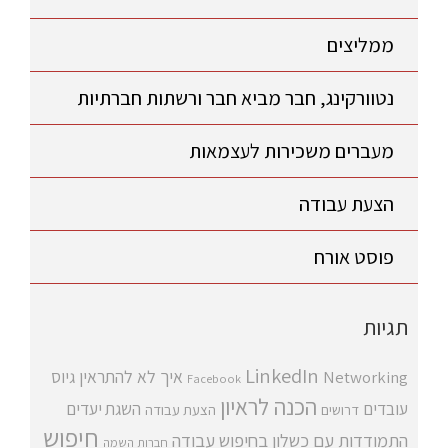
ממליצים
נטוורקינג, חבר מביא חבר ורשתות חברתיות
מעברים משכירות לעצמאות
הצעת עבודה
פוסט אורח
תגיות
LinkedIn
איך לא להתראין
גיוס
Networking
Facebook
הכנה לראיון
עובדים
השגת יעדים
דרושים
הצעת עבודה
חיפוש
התמודדות עם כשלון בחיפוש עבודה
חברות השמה