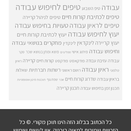
טיפים לחיפוש עבודה
עבודה
טיפ השבוע
טיפים לכתיבת קורות חיים
טיפים לניהול קריירה
טיפים לראיון עבודה
טעויות בחיפוש עבודה
יעוץ לחיפוש עבודה
יעוץ לכתיבת קורות חיים
מחקרים בנושאי עבודה
יעוץ קריירה
לינקדאין
לינקדין
וחיפוש עבודה
מיתוג אישי
משא ומתן בנושא שכר
סקר
ממליצים
קריירה
עבודה
קורות חיים
עזיבת עבודה
פודקאסט
פודקסט
ראיון
ראיון עבודה
רשתות חברתיות
שאלות
רושם ראשוני
טלפוני
שדרוג קורות חיים
בראיון עבודה
שפת גוף
שכר
תוכנות סינון אוטומטיות
תכנון קריירה
תכנון זמן בחיפוש עבודה
כל הכתוב בבלוג הזה הינו תוכן מקורי. © כל
הזכויות שמורות למאיה בוכניק. אין לעשות שימוש