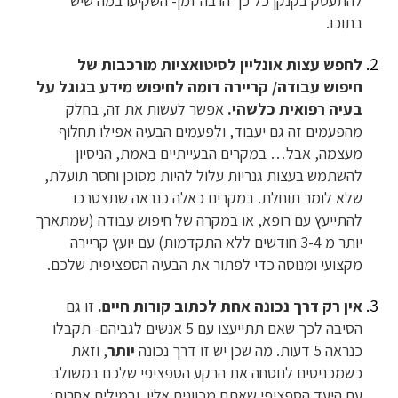
להתעסק בקנקן כל כך הרבה זמן- השקיעו במה שיש
בתוכו.
לחפש עצות אונליין לסיטואציות מורכבות של
חיפוש עבודה/ קריירה דומה לחיפוש מידע בגוגל על
בעיה רפואית כלשהי.
אפשר לעשות את זה, בחלק
מהפעמים זה גם יעבוד, ולפעמים הבעיה אפילו תחלוף
מעצמה, אבל… במקרים הבעייתיים באמת, הניסיון
להשתמש בעצות גנריות עלול להיות מסוכן וחסר תועלת,
שלא לומר תוחלת. במקרים כאלה כנראה שתצטרכו
להתייעץ עם רופא, או במקרה של חיפוש עבודה (שמתארך
יותר מ 3-4 חודשים ללא התקדמות) עם יועץ קריירה
מקצועי ומנוסה כדי לפתור את הבעיה הספציפית שלכם.
אין רק דרך נכונה אחת לכתוב קורות חיים.
זו גם
הסיבה לכך שאם תתייעצו עם 5 אנשים לגביהם- תקבלו
כנראה 5 דעות. מה שכן יש זו דרך נכונה
יותר
, וזאת
כשמכניסים לנוסחה את הרקע הספציפי שלכם במשולב
עם היעד הספציפי שאתם מכוונים אליו. ובמילים אחרות: