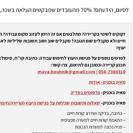
לסיום, הידעתם? 70% מהעובדים שמבקשים העלאה בשכר, מקבלים שיפור כזה או אחר…
זקוקים לשינוי בקריירה? מתלבטים אם זה הזמן לעזוב מקום עבודה? 
חיים ולא מקבלים שום תגובה? מקבלים שוב ושוב תשובות שליליות לאח
יעוץ!
לפרטים נוספים על פגישת היעוץ לחיפוש עבודה: כתיבת קו”ח, סימולצי
תכנון קריירה וכמובן גם לתיאום, צרו קשר:
maya.bouhnik@gmail.com
|
054-7380310
מאיה בוכניק- אודות
מאיה בוכניק-
פרסומים במדיה
מאיה בוכניק-
שאלות ותשובות שכיחות על פגישת היעוץ (קריירה/חיפו
– כתיבה, בדיקה ושדרוג קורות חיים
– התאמת קורות חיים למשרה ספציפית
– פניה נכונה למשרות הנכונות