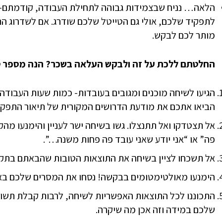
הלאה… נניח שבצמידות גבוהה לתחילת העבודה, קודמתם- נו
לתפקיד שלכם, אולי גם הטייטל שלכם שודרג. אם לשדרוג הת
מותר לכם לבקש.
החלטתם ללכת על זה ולבקש העלאה בשכר? הנה מספר טי
הגיעו לשיחה מוכנים ומגובים בעובדות- כמות שעות העבודה 
הביאו אתכם את מודעת הדרושים המקורית של תיאור התפקי
אל תצטדקו ואל תתנצלו. גשו בשיחה ישר לעניין והימנעו מהק
פה” או “אני יודע שאני עובד פה פחות משנה…”.
אל תשכחו לציין בשיחה את התוצאות הטובות שהבאתם בתק
הימנעו מאולטימטומים בבקשה! נסחו את המסרים שלכם באור
התכוננו לכל התוצאות האפשריות לשיחה, לרבות קבלת תשו
שלכם במידה וזה אכן מה שיקרה.