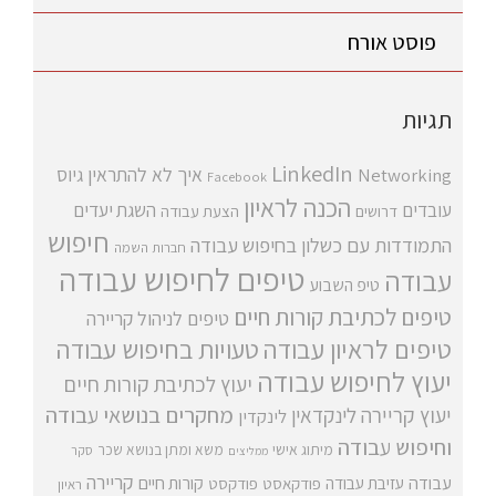
פוסט אורח
תגיות
LinkedIn
איך לא להתראין
גיוס
Networking
Facebook
הכנה לראיון
עובדים
השגת יעדים
דרושים
הצעת עבודה
חיפוש
התמודדות עם כשלון בחיפוש עבודה
חברות השמה
טיפים לחיפוש עבודה
עבודה
טיפ השבוע
טיפים לכתיבת קורות חיים
טיפים לניהול קריירה
טיפים לראיון עבודה
טעויות בחיפוש עבודה
יעוץ לחיפוש עבודה
יעוץ לכתיבת קורות חיים
מחקרים בנושאי עבודה
יעוץ קריירה
לינקדאין
לינקדין
וחיפוש עבודה
מיתוג אישי
משא ומתן בנושא שכר
סקר
ממליצים
קריירה
עבודה
קורות חיים
עזיבת עבודה
פודקאסט
פודקסט
ראיון