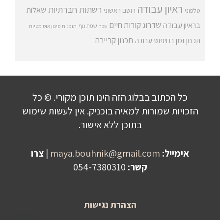
ראיון עבודה
רשתות חברתיות
שאלות
רושם ראשוני
טלפוני
שדרוג קורות חיים
בראיון עבודה
שפת גוף
שכר
תוכנות סינון אוטומטיות
תכנון קריירה
תכנון זמן בחיפוש עבודה
כל הכתוב בבלוג הזה הינו תוכן מקורי. © כל
הזכויות שמורות למאיה בוכניק. אין לעשות שימוש
בתוכן ללא אישור.
אימייל:
maya.bouhnik@gmail.com
|
צרו
קשר:
054-7380310
הצהרת נגישות