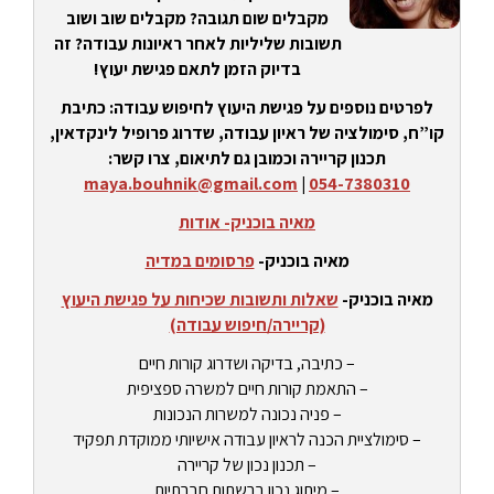
מקבלים שום תגובה? מקבלים שוב ושוב
תשובות שליליות לאחר ראיונות עבודה? זה
בדיוק הזמן לתאם פגישת יעוץ!
לפרטים נוספים על פגישת היעוץ לחיפוש עבודה: כתיבת
קו”ח, סימולציה של ראיון עבודה, שדרוג פרופיל לינקדאין,
תכנון קריירה וכמובן גם לתיאום, צרו קשר:
maya.bouhnik@gmail.com
|
054-7380310
מאיה בוכניק- אודות
מאיה בוכניק-
פרסומים במדיה
מאיה בוכניק-
שאלות ותשובות שכיחות על פגישת היעוץ
(קריירה/חיפוש עבודה)
– כתיבה, בדיקה ושדרוג קורות חיים
– התאמת קורות חיים למשרה ספציפית
– פניה נכונה למשרות הנכונות
– סימולציית הכנה לראיון עבודה אישיותי ממוקדת תפקיד
– תכנון נכון של קריירה
– מיתוג נכון ברשתות חברתיות