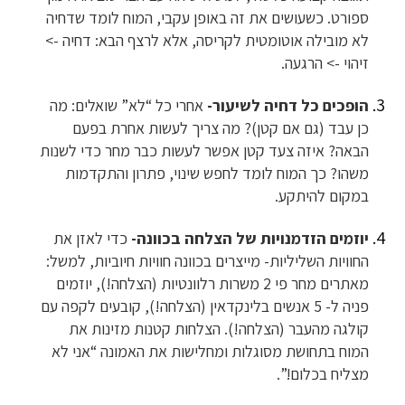
ספורט. כשעושים את זה באופן עקבי, המוח לומד שדחיה
לא מובילה אוטומטית לקריסה, אלא לרצף הבא: דחיה ->
זיהוי -> הרגעה.
הופכים כל דחיה לשיעור-
אחרי כל “לא” שואלים: מה
כן עבד (גם אם קטן)? מה צריך לעשות אחרת בפעם
הבאה? איזה צעד קטן אפשר לעשות כבר מחר כדי לשנות
משהו? כך המוח לומד לחפש שינוי, פתרון והתקדמות
במקום להיתקע.
יוזמים הזדמנויות של הצלחה בכוונה-
כדי לאזן את
החוויות השליליות- מייצרים בכוונה חוויות חיוביות, למשל:
מאתרים מחר פי 2 משרות רלוונטיות (הצלחה!), יוזמים
פניה ל- 5 אנשים בלינקדאין (הצלחה!), קובעים לקפה עם
קולגה מהעבר (הצלחה!). הצלחות קטנות מזינות את
המוח בתחושת מסוגלות ומחלישות את האמונה “אני לא
מצליח בכלום!”.