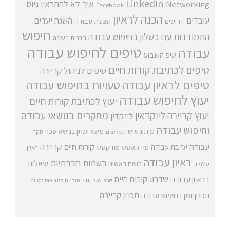
LinkedIn
איך לא להתראין
גיוס
Networking
Facebook
הכנה לראיון
עובדים
השגת יעדים
דרושים
הצעת עבודה
חיפוש
התמודדות עם כשלון בחיפוש עבודה
חברות השמה
טיפים לחיפוש עבודה
עבודה
טיפ השבוע
טיפים לכתיבת קורות חיים
טיפים לניהול קריירה
טיפים לראיון עבודה
טעויות בחיפוש עבודה
יעוץ לחיפוש עבודה
יעוץ לכתיבת קורות חיים
מחקרים בנושאי עבודה
יעוץ קריירה
לינקדאין
לינקדין
וחיפוש עבודה
מיתוג אישי
משא ומתן בנושא שכר
סקר
ממליצים
קריירה
עבודה
קורות חיים
עזיבת עבודה
פודקאסט
פודקסט
ראיון
ראיון עבודה
רשתות חברתיות
שאלות
רושם ראשוני
טלפוני
שדרוג קורות חיים
בראיון עבודה
שפת גוף
שכר
תוכנות סינון אוטומטיות
תכנון קריירה
תכנון זמן בחיפוש עבודה