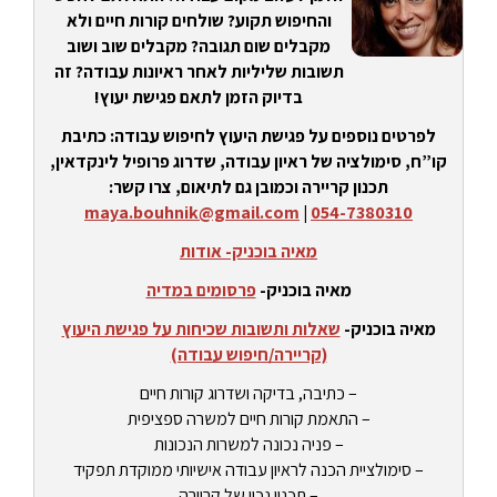
והחיפוש תקוע? שולחים קורות חיים ולא
מקבלים שום תגובה? מקבלים שוב ושוב
תשובות שליליות לאחר ראיונות עבודה? זה
בדיוק הזמן לתאם פגישת יעוץ!
לפרטים נוספים על פגישת היעוץ לחיפוש עבודה: כתיבת
קו”ח, סימולציה של ראיון עבודה, שדרוג פרופיל לינקדאין,
תכנון קריירה וכמובן גם לתיאום, צרו קשר:
maya.bouhnik@gmail.com
|
054-7380310
מאיה בוכניק- אודות
מאיה בוכניק-
פרסומים במדיה
מאיה בוכניק-
שאלות ותשובות שכיחות על פגישת היעוץ
(קריירה/חיפוש עבודה)
– כתיבה, בדיקה ושדרוג קורות חיים
– התאמת קורות חיים למשרה ספציפית
– פניה נכונה למשרות הנכונות
– סימולציית הכנה לראיון עבודה אישיותי ממוקדת תפקיד
– תכנון נכון של קריירה