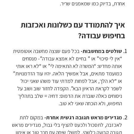
אחרת, בדיוק כמו שמאמנים שריר.
איך להתמודד עם כשלונות ואכזבות
בחיפוש עבודה?
שולטים במחשבות-
בכל פעם שצצה מחשבה אוטומטית
“אין לי סיכוי” או ” בחיים לא אמצא עבודה”- מנסחים
אותה מחדש: “המשרה לא התאימה לי” או “לא ראו אותי
כמועמד מתאים, אבל אמשיך הלאה. יהיו עוד הזדמנויות”
או “לא הלך, אבל לפחות למדתי עוד משהו שאני יכול
לשפר לקראת הראיון הבא”. הקפדה לחזור שוב ושוב על
ניסוחים כאלה שוברת את הדפוס: דחיה = שלב בתהליך
החיפוש, ולא הוכחה שאני לא טוב.
מגדירים מראש תגובה רגשית אחרת-
במקום לתת
לאכזבה, לתסכול ולכעס להציף בלי גבול, מגדירים מראש
תגובה קבועה כלשהי, למשל: שיחה עם חבר טוב או אימון