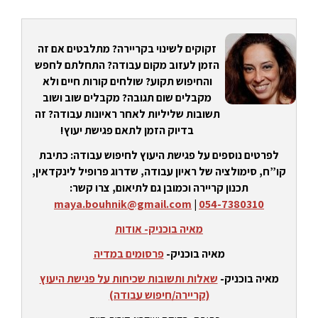
זקוקים לשינוי בקריירה? מתלבטים אם זה
הזמן לעזוב מקום עבודה? התחלתם לחפש
והחיפוש תקוע? שולחים קורות חיים ולא
מקבלים שום תגובה? מקבלים שוב ושוב
תשובות שליליות לאחר ראיונות עבודה? זה
בדיוק הזמן לתאם פגישת יעוץ!
לפרטים נוספים על פגישת היעוץ לחיפוש עבודה: כתיבת
קו”ח, סימולציה של ראיון עבודה, שדרוג פרופיל לינקדאין,
תכנון קריירה וכמובן גם לתיאום, צרו קשר:
maya.bouhnik@gmail.com
|
054-7380310
מאיה בוכניק- אודות
מאיה בוכניק-
פרסומים במדיה
מאיה בוכניק-
שאלות ותשובות שכיחות על פגישת היעוץ
(קריירה/חיפוש עבודה)