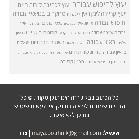
יעוץ לחיפוש עבודה
יעוץ לכתיבת קורות חיים
מחקרים בנושאי עבודה
יעוץ קריירה
לינקדאין
לינקדין
וחיפוש עבודה
מיתוג אישי
משא ומתן בנושא שכר
סקר
ממליצים
קריירה
עבודה
קורות חיים
עזיבת עבודה
פודקאסט
פודקסט
ראיון
ראיון עבודה
רשתות חברתיות
שאלות
רושם ראשוני
טלפוני
שדרוג קורות חיים
בראיון עבודה
שפת גוף
שכר
תוכנות סינון אוטומטיות
תכנון קריירה
תכנון זמן בחיפוש עבודה
כל הכתוב בבלוג הזה הינו תוכן מקורי. © כל
הזכויות שמורות למאיה בוכניק. אין לעשות שימוש
בתוכן ללא אישור.
אימייל:
maya.bouhnik@gmail.com
|
צרו