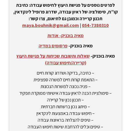
לפרטים נוספים על פגישת היעוץ לחיפוש עבודה: כתיבת
קו”ח, סימולציה של ראיון עבודה, שדרוג פרופיל לינקדאין,
תכנון קריירה וכמובן גם לתיאום, צרו קשר:
maya.bouhnik@gmail.com
|
054-7380310
מאיה בוכניק- אודות
מאיה בוכניק-
פרסומים במדיה
מאיה בוכניק-
שאלות ותשובות שכיחות על פגישת היעוץ
(קריירה/חיפוש עבודה)
– כתיבה, בדיקה ושדרוג קורות חיים
– התאמת קורות חיים למשרה ספציפית
– פניה נכונה למשרות הנכונות
– סימולציית הכנה לראיון עבודה אישיותי ממוקדת תפקיד
– תכנון נכון של קריירה
– מיתוג נכון ברשתות חברתיות
– חיפוש עבודה באמצעות לינקדאין
– טיפים להצלחה בראיונות עבודה
– טיפים וכלים להרחבת שיטות חיפוש העבודה