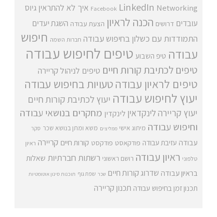
LinkedIn
איך לא להתראין
גיוס
Networking
Facebook
הכנה לראיון
עובדים
השגת יעדים
דרושים
הצעת עבודה
חיפוש
התמודדות עם כשלון בחיפוש עבודה
חברות השמה
טיפים לחיפוש עבודה
עבודה
טיפ השבוע
טיפים לכתיבת קורות חיים
טיפים לניהול קריירה
טיפים לראיון עבודה
טעויות בחיפוש עבודה
יעוץ לחיפוש עבודה
יעוץ לכתיבת קורות חיים
מחקרים בנושאי עבודה
יעוץ קריירה
לינקדאין
לינקדין
וחיפוש עבודה
מיתוג אישי
משא ומתן בנושא שכר
סקר
ממליצים
קריירה
עבודה
קורות חיים
עזיבת עבודה
פודקאסט
פודקסט
ראיון
ראיון עבודה
רשתות חברתיות
שאלות
רושם ראשוני
טלפוני
שדרוג קורות חיים
בראיון עבודה
שפת גוף
שכר
תוכנות סינון אוטומטיות
תכנון קריירה
תכנון זמן בחיפוש עבודה