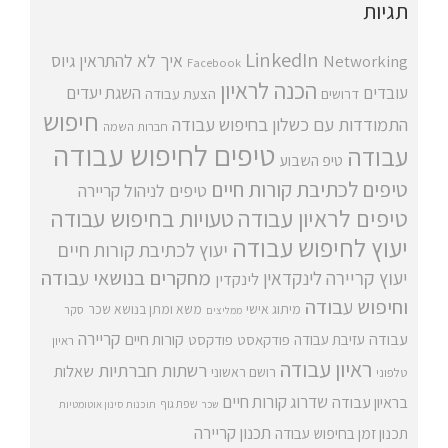
תגיות
LinkedIn
איך לא להתראין
גיוס
Networking
Facebook
הכנה לראיון
עובדים
השגת יעדים
דרושים
הצעת עבודה
חיפוש
התמודדות עם כשלון בחיפוש עבודה
חברות השמה
טיפים לחיפוש עבודה
עבודה
טיפ השבוע
טיפים לכתיבת קורות חיים
טיפים לניהול קריירה
טיפים לראיון עבודה
טעויות בחיפוש עבודה
יעוץ לחיפוש עבודה
יעוץ לכתיבת קורות חיים
מחקרים בנושאי עבודה
יעוץ קריירה
לינקדאין
לינקדין
וחיפוש עבודה
מיתוג אישי
משא ומתן בנושא שכר
סקר
ממליצים
קריירה
עבודה
קורות חיים
עזיבת עבודה
פודקאסט
פודקסט
ראיון
ראיון עבודה
רשתות חברתיות
שאלות
רושם ראשוני
טלפוני
שדרוג קורות חיים
בראיון עבודה
שפת גוף
שכר
תוכנות סינון אוטומטיות
תכנון קריירה
תכנון זמן בחיפוש עבודה