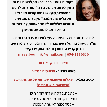
זקוקים לשינוי בקריירה? מתלבטים אם זה
הזמן לעזוב מקום עבודה? התחלתם לחפש
והחיפוש תקוע? שולחים קורות חיים ולא
מקבלים שום תגובה? מקבלים שוב ושוב
תשובות שליליות לאחר ראיונות עבודה? זה
בדיוק הזמן לתאם פגישת יעוץ!
לפרטים נוספים על פגישת היעוץ לחיפוש עבודה: כתיבת
קו”ח, סימולציה של ראיון עבודה, שדרוג פרופיל לינקדאין,
תכנון קריירה וכמובן גם לתיאום, צרו קשר:
maya.bouhnik@gmail.com
|
054-7380310
מאיה בוכניק- אודות
מאיה בוכניק-
פרסומים במדיה
מאיה בוכניק-
שאלות ותשובות שכיחות על פגישת היעוץ
(קריירה/חיפוש עבודה)
– כתיבה, בדיקה ושדרוג קורות חיים
– התאמת קורות חיים למשרה ספציפית
– פניה נכונה למשרות הנכונות