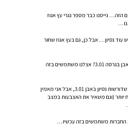
ם הזה… גייסנו כבר מספר נגרי עץ אגוז
תנו…
עוד נסיון… אבל כן, גם בעץ אגוז שחור
מראיין: במילים אחרות, אין לך בזה נסיון… טוב, מה בנוגע לאבן בגרסה 3.01? אצלנו משתמשים בזה
מועמד: הממ… אני מוכרח להודות שראיתי לא מעט משרות שדורשות נסיון באבן 3.01, אבל אני מאמין
דה באופן מוצלח יותר (וגם משאיר את האצבעות במצב
וא לא מוצר טוב? ברוב החברות משתמשים בזה עכשיו…