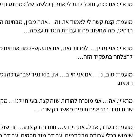
מראיין: אם ככה, תוכל לתת לי אומדן כלשהו של כמה נסיון י
מועמד: קצת קשה לי לאמוד את זה… אתה מבין, מבחינת הת
הרהיט, מה שחשוב פה זו עבודת הנגרות עצמה…
מראיין: אני מבין… ולמרות זאת, אם אתעקש- כמה אחוזים מה
להצלחה בתפקיד הזה…
מועמד: טוב, נו… אם אני חייב… אז, בוא נגיד שבהערכה גסה
חומים.
מראיין: אה… אני מוכרח להודות שזה קצת בעייתי לנו… מקו
שנות נסיון ברהיטים חומים מאשר רק שנה…
מועמד: בסדר, אבל.. אתה יודע… חום זה רק צבע… זה שולי…
שימוש בכלי עבודה מתקדמים, עבודה מול ספקים, עבודה מול