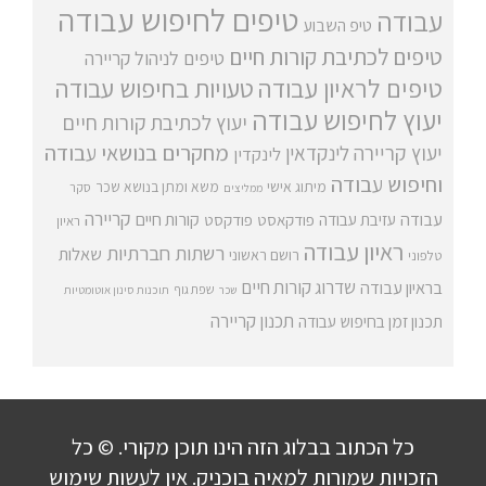
טיפים לחיפוש עבודה
עבודה
טיפ השבוע
טיפים לכתיבת קורות חיים
טיפים לניהול קריירה
טיפים לראיון עבודה
טעויות בחיפוש עבודה
יעוץ לחיפוש עבודה
יעוץ לכתיבת קורות חיים
מחקרים בנושאי עבודה
יעוץ קריירה
לינקדאין
לינקדין
וחיפוש עבודה
מיתוג אישי
משא ומתן בנושא שכר
סקר
ממליצים
קריירה
עבודה
קורות חיים
עזיבת עבודה
פודקאסט
פודקסט
ראיון
ראיון עבודה
רשתות חברתיות
שאלות
רושם ראשוני
טלפוני
שדרוג קורות חיים
בראיון עבודה
שפת גוף
שכר
תוכנות סינון אוטומטיות
תכנון קריירה
תכנון זמן בחיפוש עבודה
כל הכתוב בבלוג הזה הינו תוכן מקורי. © כל
הזכויות שמורות למאיה בוכניק. אין לעשות שימוש