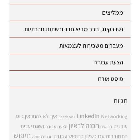
ממליצים
נטוורקינג, חבר מביא חבר ורשתות חברתיות
מעברים משכירות לעצמאות
הצעת עבודה
פוסט אורח
תגיות
LinkedIn
איך לא להתראין
גיוס
Networking
Facebook
הכנה לראיון
עובדים
השגת יעדים
דרושים
הצעת עבודה
חיפוש
התמודדות עם כשלון בחיפוש עבודה
חברות השמה