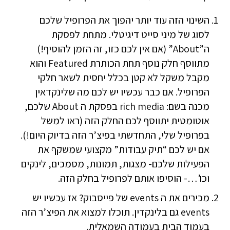
השינוי הזה עוד יותר יהפוך את הפרופיל שלכם
לסוג של מיני סייט דיגיטלי. מתחת לפסקת
ה”About” (אם אין לכם כזו, זה הזמן להוסיף!)
מתווסף חלק נוסף תחת הכותרת Featured והוא
מקבל משקל לא קטן בכלל יחסית לשאר חלקי
הפרופיל. אם כבר עכשיו יש לכם מה שלינקדאין
מכנה בשם: rich media בפסקת ה About שלכם,
אוטומטית יתווסף לכם החלק הזה (ראו למשל
בפרופיל שלי, התחדשתי בפיצ’ר הזה בדיוק היום!).
אם יש לכם “תיק עבודות” מקצועי שמשקף את
הפעילות שלכם- מצגות, תמונות, מסמכים, לינקים
וכו’…- הוסיפו אותם לפרופיל בחלק הזה.
מכירים את ה events של פייסבוק? אז עכשיו יש
events גם בלינקדין. תוכלו למצוא את הפיצ’ר הזה
בעמוד הבית בעמודה השמאלית.