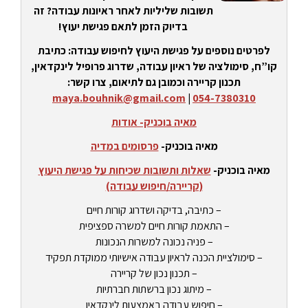
תשובות שליליות לאחר ראיונות עבודה? זה
בדיוק הזמן לתאם פגישת יעוץ!
לפרטים נוספים על פגישת היעוץ לחיפוש עבודה: כתיבת
קו”ח, סימולציה של ראיון עבודה, שדרוג פרופיל לינקדאין,
תכנון קריירה וכמובן גם לתיאום, צרו קשר:
maya.bouhnik@gmail.com
|
054-7380310
מאיה בוכניק- אודות
מאיה בוכניק-
פרסומים במדיה
מאיה בוכניק-
שאלות ותשובות שכיחות על פגישת היעוץ
(קריירה/חיפוש עבודה)
– כתיבה, בדיקה ושדרוג קורות חיים
– התאמת קורות חיים למשרה ספציפית
– פניה נכונה למשרות הנכונות
– סימולציית הכנה לראיון עבודה אישיותי ממוקדת תפקיד
– תכנון נכון של קריירה
– מיתוג נכון ברשתות חברתיות
– חיפוש עבודה באמצעות לינקדאין