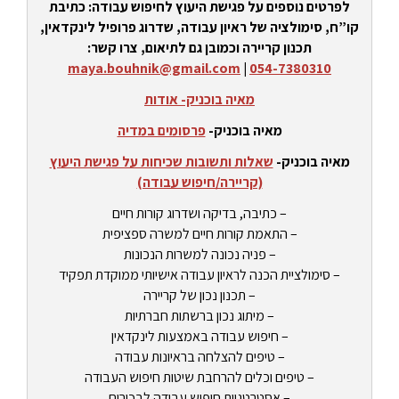
לפרטים נוספים על פגישת היעוץ לחיפוש עבודה: כתיבת
קו”ח, סימולציה של ראיון עבודה, שדרוג פרופיל לינקדאין,
תכנון קריירה וכמובן גם לתיאום, צרו קשר:
maya.bouhnik@gmail.com
|
054-7380310
מאיה בוכניק- אודות
מאיה בוכניק-
פרסומים במדיה
מאיה בוכניק-
שאלות ותשובות שכיחות על פגישת היעוץ
(קריירה/חיפוש עבודה)
– כתיבה, בדיקה ושדרוג קורות חיים
– התאמת קורות חיים למשרה ספציפית
– פניה נכונה למשרות הנכונות
– סימולציית הכנה לראיון עבודה אישיותי ממוקדת תפקיד
– תכנון נכון של קריירה
– מיתוג נכון ברשתות חברתיות
– חיפוש עבודה באמצעות לינקדאין
– טיפים להצלחה בראיונות עבודה
– טיפים וכלים להרחבת שיטות חיפוש העבודה
– אסטרטגיות חיפוש עבודה לבכירים