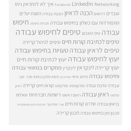
LinkedIn
איך לא להתראין
גיוס
Networking
Facebook
הכנה לראיון
עובדים
השגת יעדים
דרושים
הצעת עבודה
חיפוש
התמודדות עם כשלון בחיפוש עבודה
חברות השמה
טיפים לחיפוש עבודה
עבודה
טיפ השבוע
טיפים לכתיבת קורות חיים
טיפים לניהול קריירה
טיפים לראיון עבודה
טעויות בחיפוש עבודה
יעוץ לחיפוש עבודה
יעוץ לכתיבת קורות חיים
מחקרים בנושאי עבודה
יעוץ קריירה
לינקדאין
לינקדין
וחיפוש עבודה
מיתוג אישי
משא ומתן בנושא שכר
סקר
ממליצים
קריירה
עבודה
קורות חיים
עזיבת עבודה
פודקאסט
פודקסט
ראיון
ראיון עבודה
רשתות חברתיות
שאלות
רושם ראשוני
טלפוני
שדרוג קורות חיים
בראיון עבודה
שפת גוף
שכר
תוכנות סינון אוטומטיות
תכנון קריירה
תכנון זמן בחיפוש עבודה