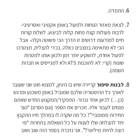
התמדה.
לצאת מאזור הנוחות ולפעול באופן אקטיבי ואסרטיבי-
לרבות פעולות קצת פחות קלות לביצוע. לשלוח קורות
חיים למודעות דרושים זו הדרך הכי פשוטה וקלה- אבל
הכי לא מתאימה במצבים כאלה. בכדי להצליח, תצטרכו
לפעול אחרת, להשקיע יותר זמן ולכוון אותו למטרות
שונות (קרי: לא לתוכנות ATS ולא למגייסים או חברות
השמה).
לבנות סיפור
קריירה שיש בו היגיון, למצוא חוט שני שעובר
לאורך כל ההיסטוריה שלכם שמוביל באופן משכנע ומרגש
(כן…) לכיוון אחד וברור- התפקיד/המקצוע החדש שאתם
מנסים לעבור אליו. זוכרים את הספר (וגם הסרט) “נער
החידות ממומביי”? כל מה שקרה לו במהלך חייו התקבץ
יחד להצלחה שלו לענות על כל השאלות בתחרות “מי
רוצה להיות מיליונר?”. אני נזכרת בספר הזה שוב ושוב