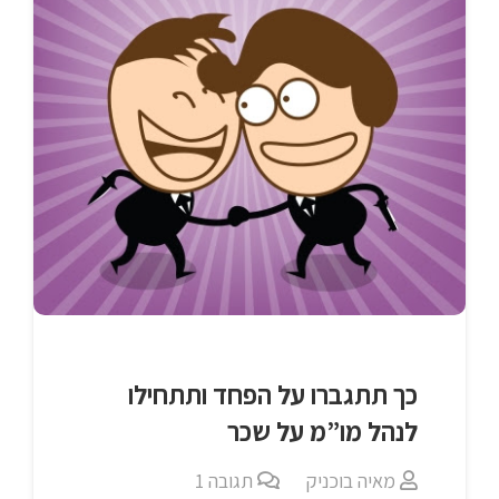
כך תתגברו על הפחד ותתחילו
לנהל מו”מ על שכר
מאיה בוכניק
תגובה
1