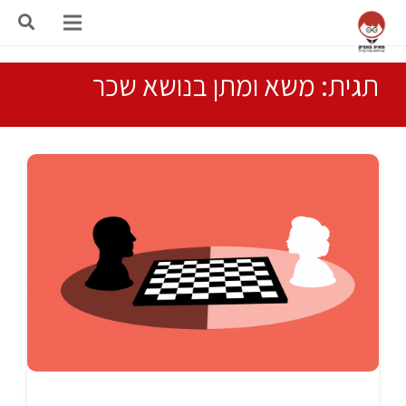
תגית: משא ומתן בנושא שכר