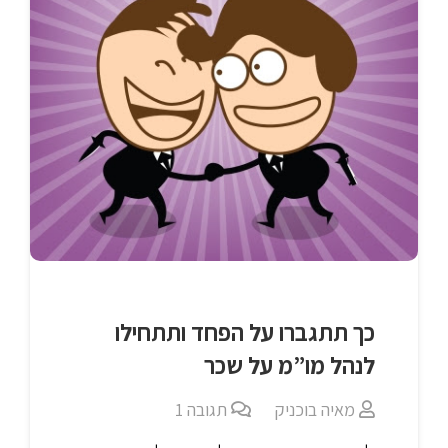
כך תתגברו על הפחד ותתחילו
לנהל מו”מ על שכר
מאיה בוכניק
תגובה
1