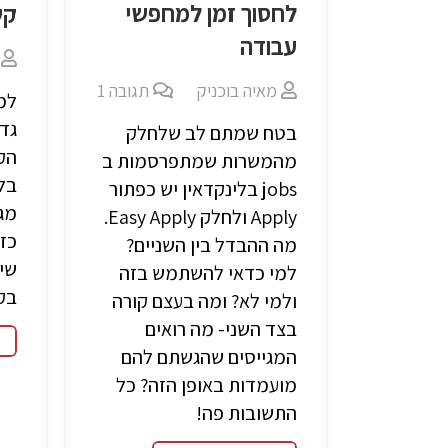
לחסוך זמן למחפשי
קש
עבודה
מאיה בוכניק
תגובה
1
למ
גדו
בטח שמתם לב שלחלק
מהמשרות שמתפרסמות ב
בלי
jobs בלינקדאין יש כפתור
מגי
Apply ולחלק Easy Apply.
מה ההבדל בין השניים?
שיו
למי כדאי להשתמש בזה
בקל
ולמי לא? ומה בעצם קורה
בצד השני- מה רואים
המגייסים שהגשתם להם
מועמדות באופן הזה? כל
התשובות פה!