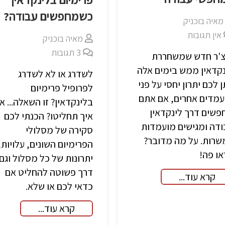
כשמחפשים עבודה?
מאיה בוכניק
אין תגובות
מאיה בוכניק
3
תגובות
צ'ר חדש שמשחררת
נקדאין ממש בימים אלה
לשדרג או לא לשדרג
ן לכם יתרון יחסי על פני
לפרופיל פרימיום
עמדים אחרים, אם אתם
בלינקדאין? זו השאלה... אז
פשים דרך לינקדאין
איך תחליטו? הכנתי לכם
ודה ומגישים מועמדות
סקירה של מסלולי
שרות. על מה מדובר?
הפרימיום השונים, עלויות,
ו פה!
יתרונות של כל מסלול וגם
דרך פשוטה להחליט אם
קרא עוד...
כדאי לכם או שלא.
קרא עוד...