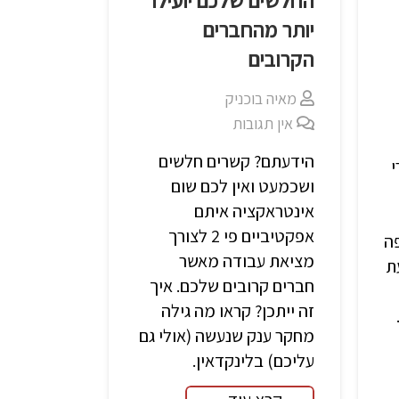
החלשים שלכם יועילו
יותר מהחברים
הקרובים
מאיה בוכניק
אין תגובות
הידעתם? קשרים חלשים
ושכמעט ואין לכם שום
אינטראקציה איתם
אפקטיביים פי 2 לצורך
ה
מציאת עבודה מאשר
ת
חברים קרובים שלכם. איך
זה ייתכן? קראו מה גילה
מחקר ענק שנעשה (אולי גם
עליכם) בלינקדאין.