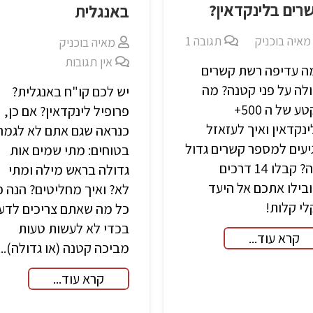
רים בלינקדאין?
באנגלית
מאיה בוכניק
תגובה
1
מאיה בוכניק
אין תגובות
ה עדיפה רשת קשרים
לה על פני קטנה? מה
יש לכם קו"ח באנגלית?
הקטע של ה 500+
פרופיל לינקדאין? אם כן,
נקדאין ואיך לעזאזל
כנראה שגם אתם לא לגמרי
עים למספר קשרים גדול
בטוחים: מתי שמים אות
כזה? קבלו 14 דרכים
גדולה בראש מילה ומתי
בילו אתכם אל היעד
לא? ואיך מחליטים? הנה פ
י קלות!
כל מה שאתם צריכים לדע
בכדי לא לעשות טעות
קרא עוד...
מביכה קטנה (או גדולה)...
קרא עוד...