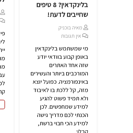
בלינקדאין? 8 טיפים
שחייבים לדעת!
מאיה בוכניק
פי
אין תגובות
לי
מי שמשתמש בלינקדאין
יית
באופן קבוע בוודאי יודע
מו
שזה אחד האתרים
מח
המורכבים ביותר והעשירים
עב
באינפורמציה. כפועל יוצא
למ
מזה, קל ללכת בו לאיבוד
קרא
ולא תמיד פשוט להגיע
למידע שמחפשים. לכן
הכנתי לכם מדריך גישה
למידע הכי חבוי ברשת,
קבלו: