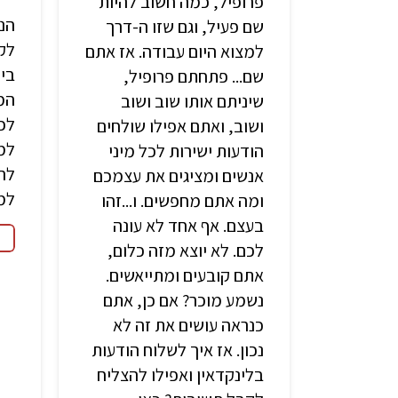
פרופיל, כמה חשוב להיות
הנ
שם פעיל, וגם שזו ה-דרך
לק
למצוא היום עבודה. אז אתם
ביו
שם... פתחתם פרופיל,
המו
שיניתם אותו שוב ושוב
לכ
ושוב, ואתם אפילו שולחים
למג
הודעות ישירות לכל מיני
לה
אנשים ומציגים את עצמכם
למ
ומה אתם מחפשים. ו...זהו
בעצם. אף אחד לא עונה
לכם. לא יוצא מזה כלום,
אתם קובעים ומתייאשים.
נשמע מוכר? אם כן, אתם
כנראה עושים את זה לא
נכון. אז איך לשלוח הודעות
בלינקדאין ואפילו להצליח