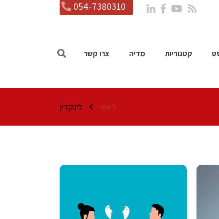
054-7380310
ט
קטגוריות
מדיה
צרו קשר
ראשי
לינקדין