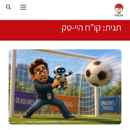
תגית: קו”ח היי-טק