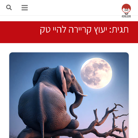
תגית: יעוץ קריירה להיי טק