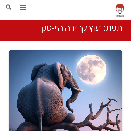
תגית: יעוץ קריירה היי-טק