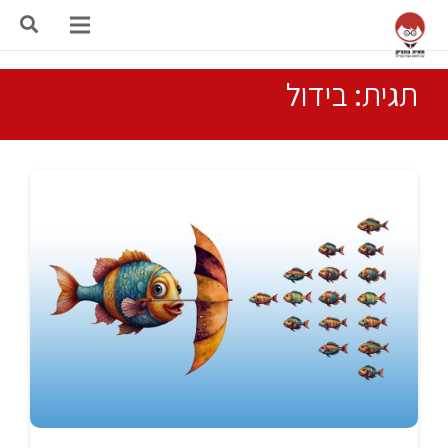
תגית: בידול